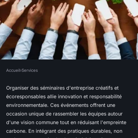
Accueil
›
Services
SERVICES
Réussir l'organisation de
Organiser des séminaires d'entreprise créatifs et
écoresponsables allie innovation et responsabilité
séminaires d'entreprise
environnementale. Ces événements offrent une
créatifs et écoresponsables
occasion unique de rassembler les équipes autour
d'une vision commune tout en réduisant l'empreinte
Victor
•
8 mars 2025
•
6 min de lecture
carbone. En intégrant des pratiques durables, non