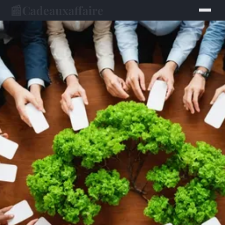
📰
Cadeauxaffaire