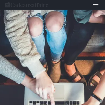
📰
Cadeauxaffaire