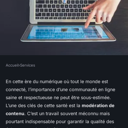
Accueil
›
Services
SERVICES
Externalisation des services de
En cette ère du numérique où tout le monde est
connecté, l’importance d’une communauté en ligne
modération de contenu en
saine et respectueuse ne peut être sous-estimée.
ligne : Maintenir une
L’une des clés de cette santé est la
modération de
communauté en ligne saine
contenu
. C’est un travail souvent méconnu mais
pourtant indispensable pour garantir la qualité des
Victor
•
27 décembre 2023
•
6 min de lecture