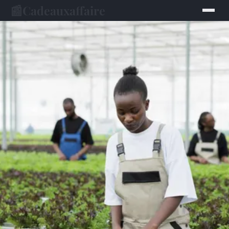
📰
Cadeauxaffaire