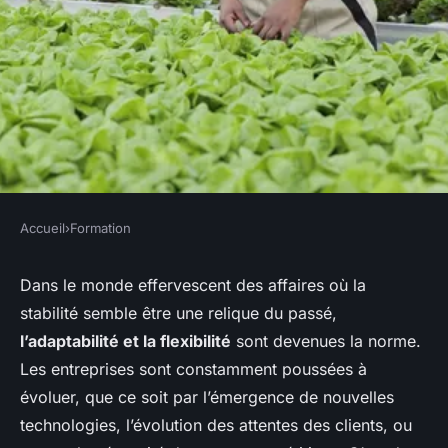
Accueil
›
Formation
FORMATION
Quelles méthodes pour gérer
Dans le monde effervescent des affaires où la
stabilité semble être une relique du passé,
le changement
l’adaptabilité et la flexibilité
sont devenues la norme.
organisationnel ?
Les entreprises sont constamment poussées à
évoluer, que ce soit par l’émergence de nouvelles
Elena
•
27 décembre 2023
•
5 min de lecture
technologies, l’évolution des attentes des clients, ou