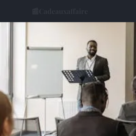
📰
Cadeauxaffaire