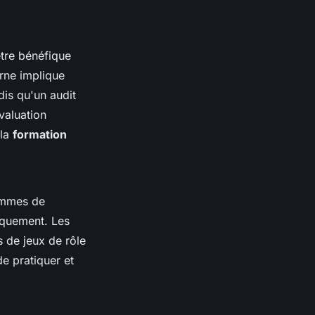
être bénéfique
erne implique
is qu'un audit
valuation
 la
formation
rammes de
diquement. Les
s de jeux de rôle
e pratiquer et