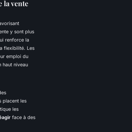
 la vente
avorisant
ente y sont plus
ui renforce la
 flexibilité. Les
eur emploi du
n haut niveau
des
s placent les
tique les
éagir
face à des