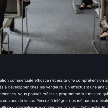
ation commerciale
mation commerciale efficace nécessite une compréhension 
s à développer chez les vendeurs. En effectuant une analy
étences, vous pouvez créer un programme sur mesure qui 
 équipes de vente. Pensez à intégrer des méthodes d'évalu
culture d’apprentissage continu pour garantir l’efficacité de 