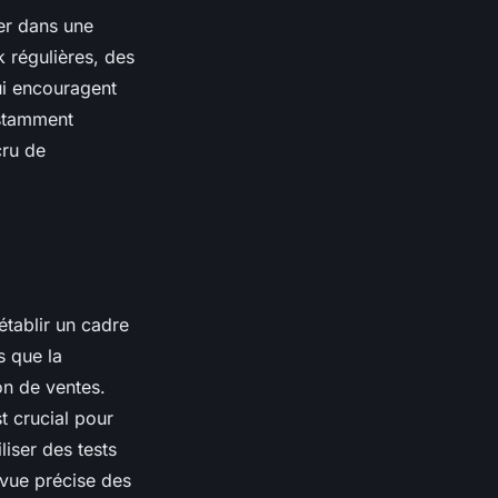
rer dans une
 régulières, des
ui encouragent
nstamment
cru de
tablir un cadre
s que la
on de ventes.
t crucial pour
iser des tests
 vue précise des