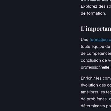
Elena
•
8 avril 2025
•
7 min de lecture
Explorez des str
de formation.
L'importan
Une
formation 
toute équipe de
de compétences 
conclusion de ve
professionnelle 
Enrichir les co
évolution des c
améliorer les t
de problèmes, e
déterminants pou