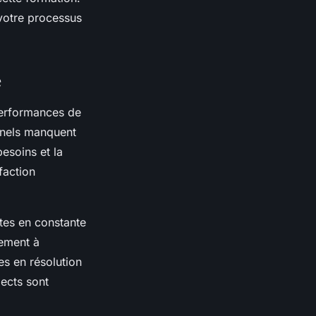
 votre processus
e
 performances de
nnels manquent
esoins et la
faction
tes en constante
lement à
s en résolution
ects sont
.