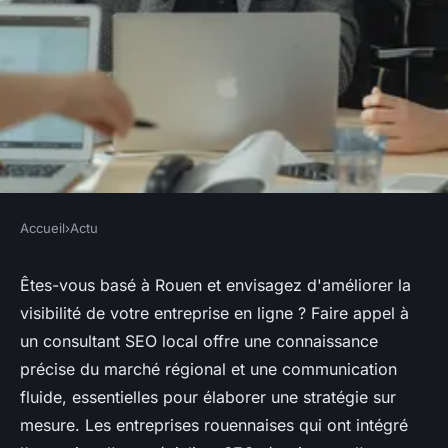
Accueil
›
Actu
ACTU
Engager un consultant SEO à
Êtes-vous basé à Rouen et envisagez d'améliorer la
visibilité de votre entreprise en ligne ? Faire appel à
Rouen : quels sont les
un consultant SEO local offre une connaissance
avantages pour votre
précise du marché régional et une communication
entreprise ?
fluide, essentielles pour élaborer une stratégie sur
mesure. Les entreprises rouennaises qui ont intégré
Noémie
•
11 mars 2024
•
3 min de lecture