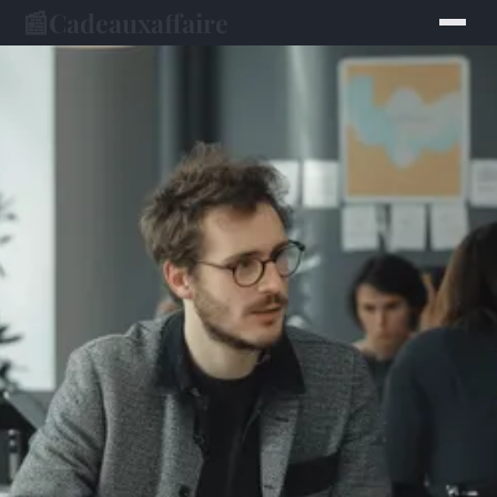
📰
Cadeauxaffaire