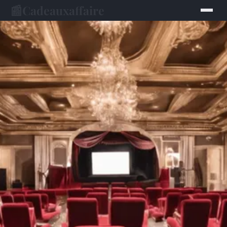
📰
Cadeauxaffaire