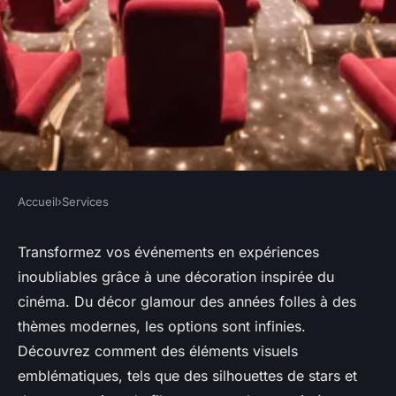
Accueil
›
Services
SERVICES
Location décor cinéma : faites
Transformez vos événements en expériences
inoubliables grâce à une décoration inspirée du
briller vos événements avec
cinéma. Du décor glamour des années folles à des
style
thèmes modernes, les options sont infinies.
Découvrez comment des éléments visuels
Victor
•
19 février 2025
•
4 min de lecture
emblématiques, tels que des silhouettes de stars et