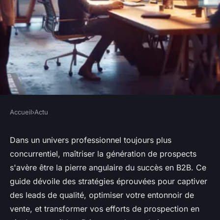
Accueil
›
Actu
ACTU
Les meilleures pratiques pour
Dans un univers professionnel toujours plus
concurrentiel, maîtriser la génération de prospects
réussir une génération de
s'avère être la pierre angulaire du succès en B2B. Ce
prospects
guide dévoile des stratégies éprouvées pour captiver
des leads de qualité, optimiser votre entonnoir de
Noémie
•
6 mai 2024
•
3 min de lecture
vente, et transformer vos efforts de prospection en