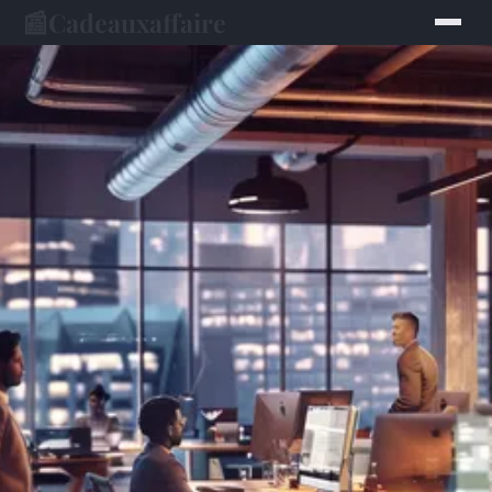
📰
Cadeauxaffaire